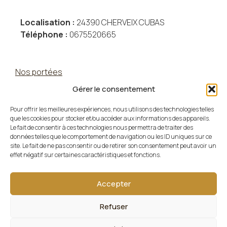
Localisation :
24390 CHERVEIX CUBAS
Téléphone :
0675520665
Nos portées
Nos reproducteurs
Gérer le consentement
Tous les chiots
Pour offrir les meilleures expériences, nous utilisons des technologies telles
que les cookies pour stocker et/ou accéder aux informations des appareils.
Le fait de consentir à ces technologies nous permettra de traiter des
À propos de l’élevage
données telles que le comportement de navigation ou les ID uniques sur ce
site. Le fait de ne pas consentir ou de retirer son consentement peut avoir un
Contact
effet négatif sur certaines caractéristiques et fonctions.
Mentions Légales
Accepter
Politique de cookies (UE)
Refuser