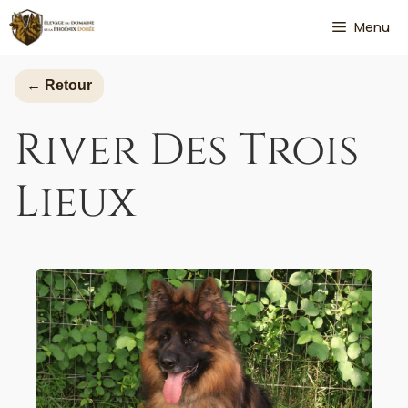
Aller
Menu
au
contenu
← Retour
River Des Trois
Lieux